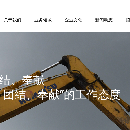
关于我们
业务领域
企业文化
新闻动态
招
公司简介
盐湖盐田建设工程
文化理念
重要新闻
社会招聘
发展倡议
董事长致辞
员工风采
公司新闻
校园招聘
责任担当
机械租赁
媒体报道
我们在行动
发展战略
盐湖采运
















的优质精品工程