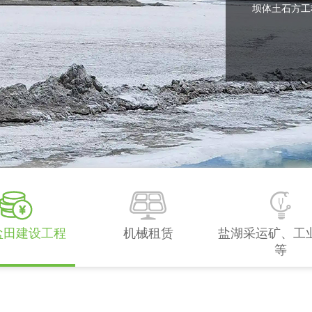
坝体土石方工
盐田建设工程
机械租赁
盐湖采运矿、工
等