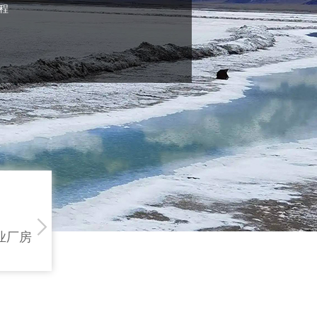
程

业厂房