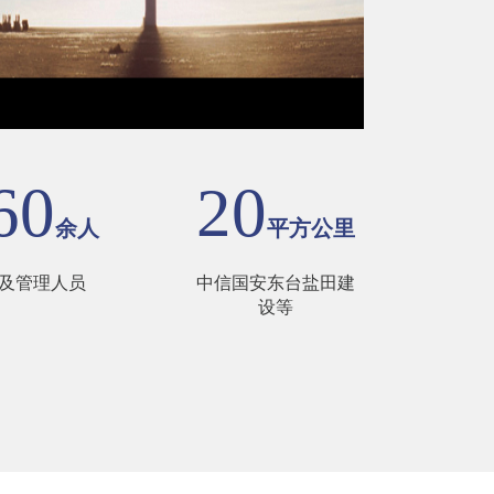
60
20
余人
平方公里
及管理人员
中信国安东台盐田建
设等