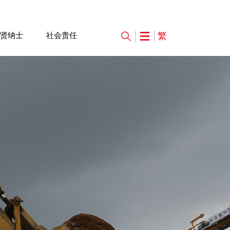
繁
贤纳士
社会责任


矿、工业厂房等
行业资讯
发展历程
联系我们


